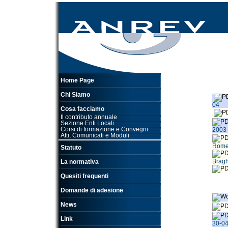
Home Page
Chi Siamo
04
Cosa facciamo
Il contributo annuale
Sezione Enti Locali
Corsi di formazione e Convegni
2003
Atti, Comunicati e Moduli
Rome
Statuto
Brag
La normativa
Quesiti frequenti
Domande di adesione
News
Link
30-0